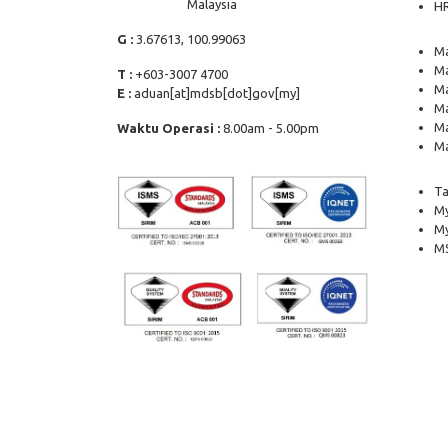
Malaysia
H
G :
3.67613, 100.99063
Ma
Ma
T :
+603-3007 4700
Ma
E :
aduan[at]mdsb[dot]gov[my]
Ma
Ma
Waktu Operasi :
8.00am - 5.00pm
Ma
Ta
My
M
MS