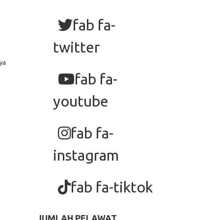
fab fa-
twitter
ya
fab fa-
youtube
fab fa-
instagram
fab fa-tiktok
JUMLAH PELAWAT