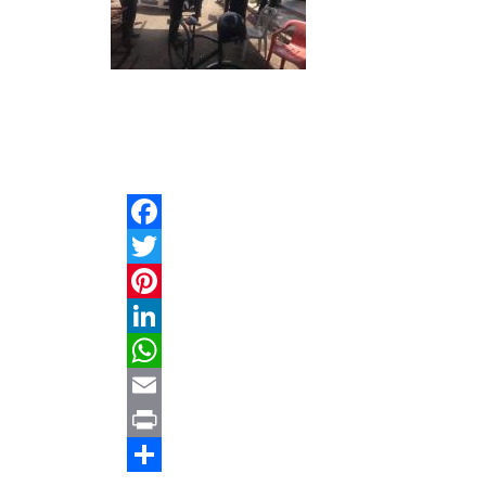
Facebook
Twitter
Pinterest
LinkedIn
WhatsApp
Email
Print