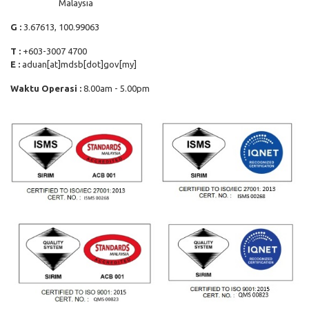
Malaysia
G :
3.67613, 100.99063
T :
+603-3007 4700
E :
aduan[at]mdsb[dot]gov[my]
Waktu Operasi :
8.00am - 5.00pm