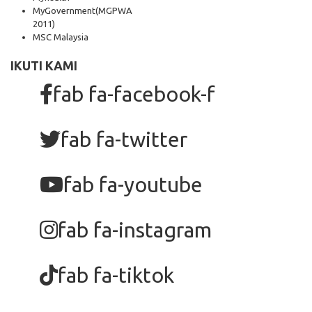
MyGovernment
(MGPWA
2011)
MSC Malaysia
IKUTI KAMI
fab fa-facebook-f
fab fa-twitter
fab fa-youtube
fab fa-instagram
fab fa-tiktok