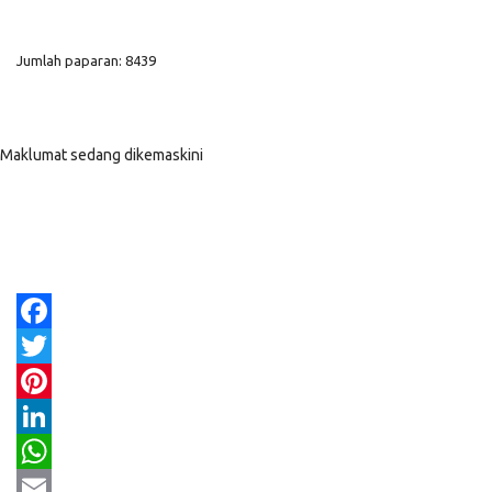
Jumlah paparan: 8439
Maklumat sedang dikemaskini
Facebook
Twitter
Pinterest
LinkedIn
WhatsApp