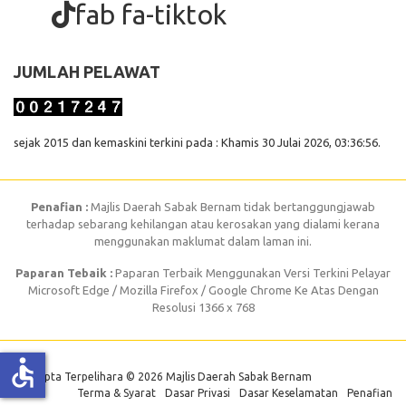
fab fa-tiktok
JUMLAH PELAWAT
sejak 2015 dan kemaskini terkini pada : Khamis 30 Julai 2026, 03:36:56.
Penafian :
Majlis Daerah Sabak Bernam tidak bertanggungjawab
terhadap sebarang kehilangan atau kerosakan yang dialami kerana
menggunakan maklumat dalam laman ini.
Paparan Tebaik :
Paparan Terbaik Menggunakan Versi Terkini Pelayar
Microsoft Edge / Mozilla Firefox / Google Chrome Ke Atas Dengan
Resolusi 1366 x 768
accessible
Hak Cipta Terpelihara © 2026 Majlis Daerah Sabak Bernam
Terma & Syarat
Dasar Privasi
Dasar Keselamatan
Penafian