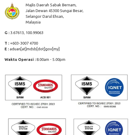
Majlis Daerah Sabak Bernam,
Jalan Dewan 45300 Sungai Besar,
Selangor Darul Ehsan,
Malaysia
G :
3.67613, 100.99063
T :
+603-3007 4700
E :
aduan[at]mdsb[dot]gov[my]
Waktu Operasi :
8.00am - 5.00pm