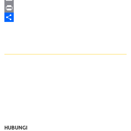
Email
Print
Share
HUBUNGI