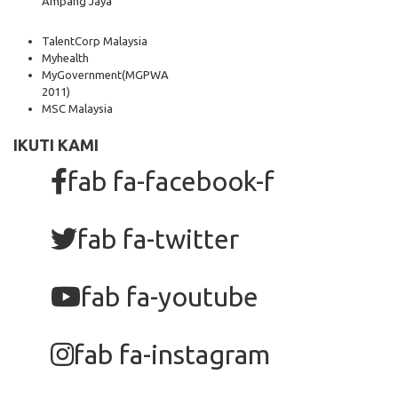
Ampang Jaya
TalentCorp Malaysia
Myhealth
MyGovernment
(MGPWA
2011)
MSC Malaysia
IKUTI KAMI
fab fa-facebook-f
fab fa-twitter
fab fa-youtube
fab fa-instagram