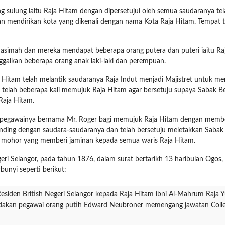
g sulung iaitu Raja Hitam dengan dipersetujui oleh semua saudaranya te
an mendirikan kota yang dikenali dengan nama Kota Raja Hitam. Tempat t
asimah dan mereka mendapat beberapa orang putera dan puteri iaitu Raja T
inggalkan beberapa orang anak laki-laki dan perempuan.
Hitam telah melantik saudaranya Raja Indut menjadi Majistret untuk me
r telah beberapa kali memujuk Raja Hitam agar bersetuju supaya Sabak B
 Raja Hitam.
r pegawainya bernama Mr. Roger bagi memujuk Raja Hitam dengan memberi
nding dengan saudara-saudaranya dan telah bersetuju meletakkan Sabak B
ap mohor yang memberi jaminan kepada semua waris Raja Hitam.
ri Selangor, pada tahun 1876, dalam surat bertarikh 13 haribulan Ogos,
unyi seperti berikut:
esiden British Negeri Selangor kepada Raja Hitam ibni Al-Mahrum Raja 
akan pegawai orang putih Edward Neubroner memengang jawatan Collec