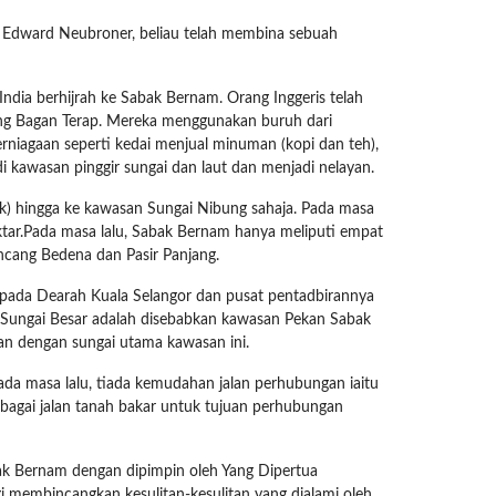
n Edward Neubroner, beliau telah membina sebuah
India berhijrah ke Sabak Bernam. Orang Inggeris telah
ang Bagan Terap. Mereka menggunakan buruh dari
rniagaan seperti kedai menjual minuman (kopi dan teh),
di kawasan pinggir sungai dan laut dan menjadi nelayan.
) hingga ke kawasan Sungai Nibung sahaja. Pada masa
ektar.Pada masa lalu, Sabak Bernam hanya meliputi empat
ancang Bedena dan Pasir Panjang.
kepada Dearah Kuala Selangor dan pusat pentadbirannya
e Sungai Besar adalah disebabkan kawasan Pekan Sabak
an dengan sungai utama kawasan ini.
ada masa lalu, tiada kemudahan jalan perhubungan iaitu
sebagai jalan tanah bakar untuk tujuan perhubungan
ak Bernam dengan dipimpin oleh Yang Dipertua
 membincangkan kesulitan-kesulitan yang dialami oleh