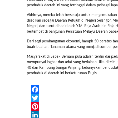
penduduk daerah ini yang tertinggal dalam pelbagai lap
Akhirnya, mereka telah bersetuju untuk mengemukaka
dijadikan sebagai Daerah Ketujuh di Negeri Selangor. M
Negeri, dan turut dihadiri oleh Y.M. Raja Ayub bin Raja
bertempat di bangunan Persatuan Melayu Daerah Saba
Dari segi pembangunan ekonomi, hampir 50 peratus tanah
buah-buahan. Tanaman utama yang menjadi sumber penda
Masyarakat di Sabak Bernam pula adalah terdiri daripa
mempunyai loghat dan adat yang berlainan. Jika ditelit
40 dan Kampung Sungai Panjang, kebanyakan pendudukny
penduduk di daerah ini berketurunan Bugis.
Facebook
Twitter
Pinterest