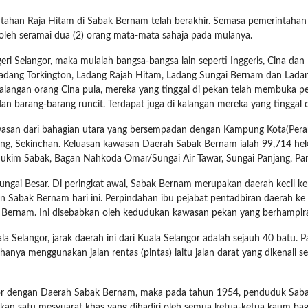
tahan Raja Hitam di Sabak Bernam telah berakhir. Semasa pemerintaha
i oleh seramai dua (2) orang mata-mata sahaja pada mulanya.
i Selangor, maka mulalah bangsa-bangsa lain seperti Inggeris, Cina dan 
Ladang Torkington, Ladang Rajah Hitam, Ladang Sungai Bernam dan Lad
kalangan orang Cina pula, mereka yang tinggal di pekan telah membuka pe
an barang-barang runcit. Terdapat juga di kalangan mereka yang tinggal 
wasan dari bahagian utara yang bersempadan dengan Kampung Kota(Perak
urong, Sekinchan. Keluasan kawasan Daerah Sabak Bernam ialah 99,714 h
tu Mukim Sabak, Bagan Nahkoda Omar/Sungai Air Tawar, Sungai Panjang, P
 Sungai Besar. Di peringkat awal, Sabak Bernam merupakan daerah kecil 
n Sabak Bernam hari ini. Perpindahan ibu pejabat pentadbiran daerah k
gai Bernam. Ini disebabkan oleh kedudukan kawasan pekan yang berhampir
Selangor, jarak daerah ini dari Kuala Selangor adalah sejauh 40 batu. P
anya menggunakan jalan rentas (pintas) iaitu jalan darat yang dikenali 
ngor dengan Daerah Sabak Bernam, maka pada tahun 1954, penduduk Sab
n satu mesyuarat khas yang dihadiri oleh semua ketua-ketua kaum bagi