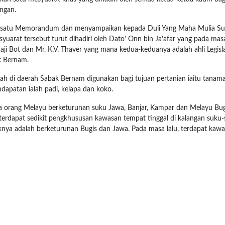
angan.
n satu Memorandum dan menyampaikan kepada Duli Yang Maha Mulia Su
esyuarat tersebut turut dihadiri oleh Dato' Onn bin Ja'afar yang pada 
 Haji Bot dan Mr. K.V. Thaver yang mana kedua-keduanya adalah ahli Legisl
k Bernam.
 di daerah Sabak Bernam digunakan bagi tujuan pertanian iaitu tanaman 
patan ialah padi, kelapa dan koko.
da orang Melayu berketurunan suku Jawa, Banjar, Kampar dan Melayu Bugi
i, terdapat sedikit pengkhususan kawasan tempat tinggal di kalangan su
a adalah berketurunan Bugis dan Jawa. Pada masa lalu, terdapat kawa