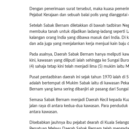
Dengan penerimaan surat tersebut, maka kuasa pemerin
Pejabat Kerajaan dan sebuah balai polis yang dianggota
Setelah Sabak Bernam diletakkan di bawah tadbiran Neger
membuka tanah untuk dijadikan ladang-ladang seperti 
kalangan orang India yang dibawa masuk dari India. Di 
dan ada juga yang menjalankan kerja menjual kain baju d
Pada asalnya, Daerah Sabak Bernam hanya meliputi ka
kini, kawasan yang diliputi ialah sehingga ke Sungai B
(4) sahaja tetap kini telah menjadi lima (5) mukim iai
Pusat pentadbiran daerah ini sejak tahun 1970 ialah di
adalah bertempat di Mukim Sabak iaitu di kawasan Peka
Bernam yang lama sering dibanjiri air pasang dari Sun
Semasa Sabak Bernam menjadi Daerah Kecil kepada Kuala 
jalan raya di antara kedua-dua kawasan. Para penduduk h
antara kawasan.
Disebabkan jauhnya ibu pejabat dearah di Kuala Sela
Persatuan Melayu Daerah Sabak Bernam telah mengadaka