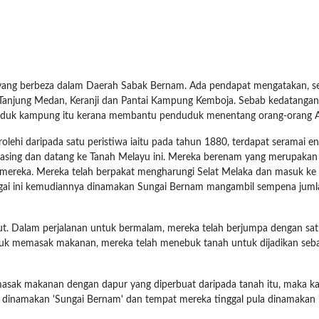
yang berbeza dalam Daerah Sabak Bernam. Ada pendapat mengatakan, set
 Tanjung Medan, Keranji dan Pantai Kampung Kemboja. Sebab kedatangan 
nduduk kampung itu kerana membantu penduduk menentang orang-orang A
olehi daripada satu peristiwa iaitu pada tahun 1880, terdapat seramai en
masing dan datang ke Tanah Melayu ini. Mereka berenam yang merupaka
ra mereka. Mereka telah berpakat mengharungi Selat Melaka dan masuk ke
gai ini kemudiannya dinamakan Sungai Bernam mangambil sempena jumla
t. Dalam perjalanan untuk bermalam, mereka telah berjumpa dengan satu 
k memasak makanan, mereka telah menebuk tanah untuk dijadikan sebag
sak makanan dengan dapur yang diperbuat daripada tanah itu, maka kaw
t dinamakan 'Sungai Bernam' dan tempat mereka tinggal pula dinamakan '