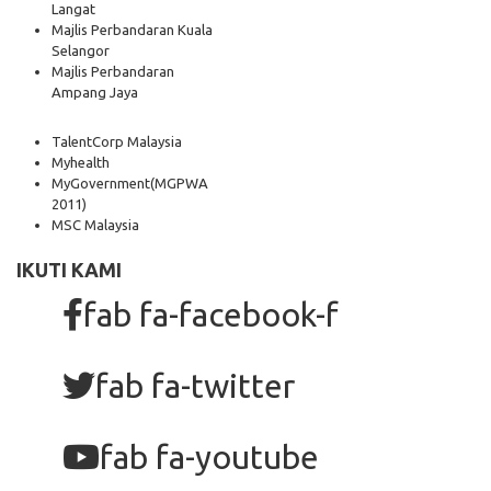
Langat
Majlis Perbandaran Kuala
Selangor
Majlis Perbandaran
Ampang Jaya
TalentCorp Malaysia
Myhealth
MyGovernment
(MGPWA
2011)
MSC Malaysia
IKUTI KAMI
fab fa-facebook-f
fab fa-twitter
fab fa-youtube