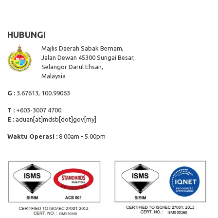
HUBUNGI
Majlis Daerah Sabak Bernam,
Jalan Dewan 45300 Sungai Besar,
Selangor Darul Ehsan,
Malaysia
G :
3.67613, 100.99063
T :
+603-3007 4700
E :
aduan[at]mdsb[dot]gov[my]
Waktu Operasi :
8.00am - 5.00pm