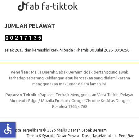
fab fa-tiktok
JUMLAH PELAWAT
sejak 2015 dan kemaskini terkini pada : Khamis 30 Julai 2026, 03:36:56.
Penafian :
Majlis Daerah Sabak Bernam tidak bertanggungjawab
terhadap sebarang kehilangan atau kerosakan yang dialami kerana
menggunakan maklumat dalam laman ini.
Paparan Tebaik :
Paparan Terbaik Menggunakan Versi Terkini Pelayar
Microsoft Edge / Mozilla Firefox / Google Chrome Ke Atas Dengan
Resolusi 1366 x 768
accessible
Hak Cipta Terpelihara © 2026 Majlis Daerah Sabak Bernam
Terma & Syarat
Dasar Privasi
Dasar Keselamatan
Penafian