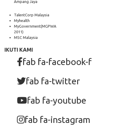
Ampang Jaya
TalentCorp Malaysia
Myhealth
MyGovernment
(MGPWA
2011)
MSC Malaysia
IKUTI KAMI
fab fa-facebook-f
fab fa-twitter
fab fa-youtube
fab fa-instagram