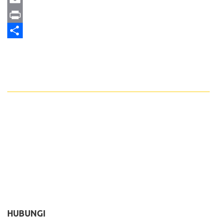
Email
Print
Share
HUBUNGI