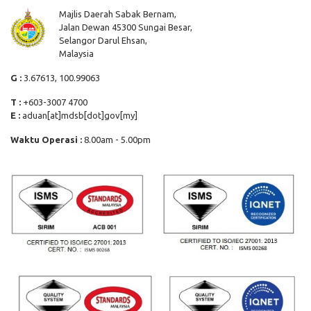
Majlis Daerah Sabak Bernam,
Jalan Dewan 45300 Sungai Besar,
Selangor Darul Ehsan,
Malaysia
G :
3.67613, 100.99063
T :
+603-3007 4700
E :
aduan[at]mdsb[dot]gov[my]
Waktu Operasi :
8.00am - 5.00pm