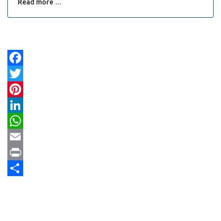
Read more …
Facebook
Twitter
Pinterest
LinkedIn
WhatsApp
Email
Print
Share