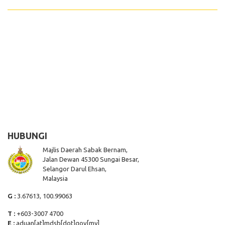
HUBUNGI
Majlis Daerah Sabak Bernam,
Jalan Dewan 45300 Sungai Besar,
Selangor Darul Ehsan,
Malaysia
G :
3.67613, 100.99063
T :
+603-3007 4700
E :
aduan[at]mdsb[dot]gov[my]