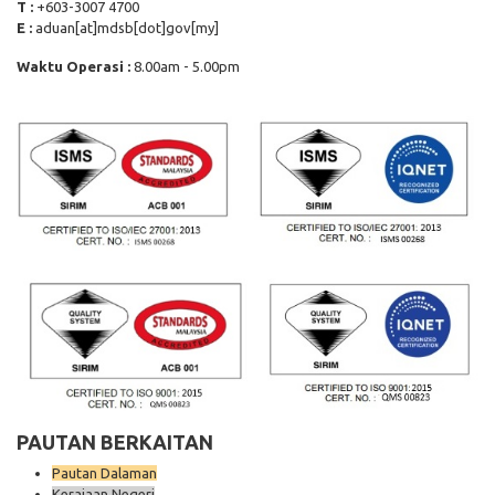
T :
+603-3007 4700
E :
aduan[at]mdsb[dot]gov[my]
Waktu Operasi :
8.00am - 5.00pm
PAUTAN BERKAITAN
Pautan Dalaman
Kerajaan Negeri