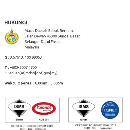
HUBUNGI
Majlis Daerah Sabak Bernam,
Jalan Dewan 45300 Sungai Besar,
Selangor Darul Ehsan,
Malaysia
G :
3.67613, 100.99063
T :
+603-3007 4700
E :
aduan[at]mdsb[dot]gov[my]
Waktu Operasi :
8.00am - 5.00pm