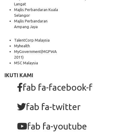
Langat
Majlis Perbandaran Kuala
Selangor
Majlis Perbandaran
Ampang Jaya
TalentCorp Malaysia
Myhealth
MyGovernment
(MGPWA
2011)
MSC Malaysia
IKUTI KAMI
fab fa-facebook-f
fab fa-twitter
fab fa-youtube