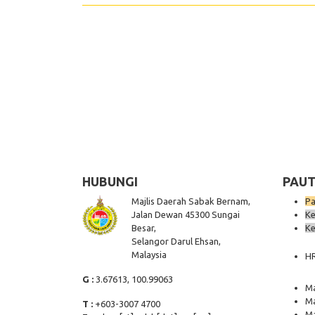
HUBUNGI
PAUT
Majlis Daerah Sabak Bernam,
Pa
Jalan Dewan 45300 Sungai
Ke
Besar,
Ke
Selangor Darul Ehsan,
Malaysia
H
G :
3.67613, 100.99063
Ma
Ma
T :
+603-3007 4700
Ma