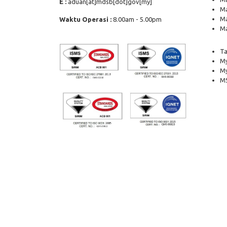
E :
aduan[at]mdsb[dot]gov[my]
Ma
Ma
Waktu Operasi :
8.00am - 5.00pm
Ma
Ta
My
M
MS