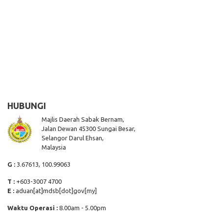
HUBUNGI
Majlis Daerah Sabak Bernam,
Jalan Dewan 45300 Sungai Besar,
Selangor Darul Ehsan,
Malaysia
G :
3.67613, 100.99063
T :
+603-3007 4700
E :
aduan[at]mdsb[dot]gov[my]
Waktu Operasi :
8.00am - 5.00pm