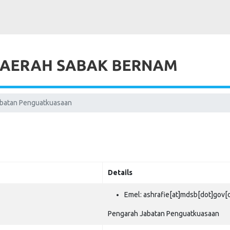
batan Penguatkuasaan
Details
Emel:
ashrafie[at]mdsb[dot]gov[
Pengarah Jabatan Penguatkuasaan