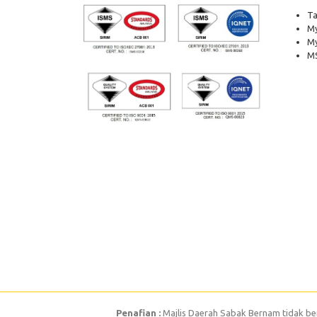
Ta
My
M
MS
Penafian :
Majlis Daerah Sabak Bernam tidak be