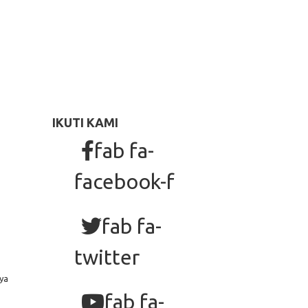
IKUTI KAMI
fab fa-
facebook-f
fab fa-
twitter
ya
fab fa-