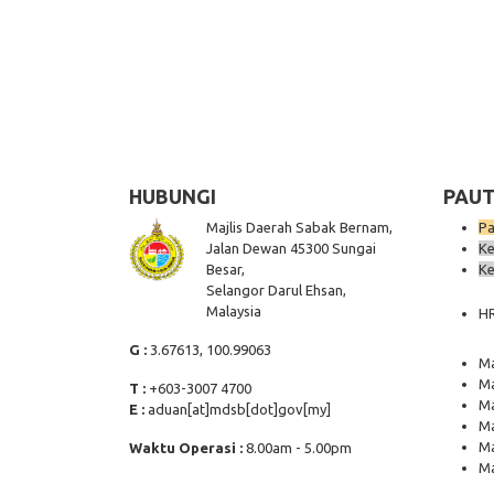
HUBUNGI
PAUT
Majlis Daerah Sabak Bernam,
Pa
Jalan Dewan 45300 Sungai
Ke
Besar,
Ke
Selangor Darul Ehsan,
Malaysia
H
G :
3.67613, 100.99063
Ma
Ma
T :
+603-3007 4700
Ma
E :
aduan[at]mdsb[dot]gov[my]
Ma
Ma
Waktu Operasi :
8.00am - 5.00pm
Ma