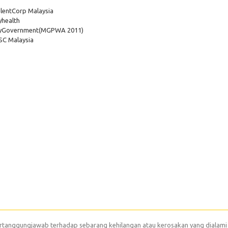
lentCorp Malaysia
health
yGovernment
(MGPWA 2011)
C Malaysia
rtanggungjawab terhadap sebarang kehilangan atau kerosakan yang dialami