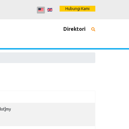
Hubungi Kami
Direktori
dot]my