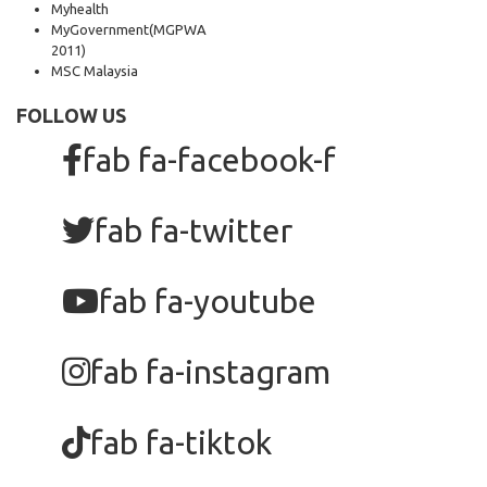
Myhealth
MyGovernment
(MGPWA
2011)
MSC Malaysia
FOLLOW US
fab fa-facebook-f
fab fa-twitter
fab fa-youtube
fab fa-instagram
fab fa-tiktok