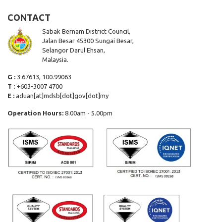
CONTACT
Sabak Bernam District Council,
Jalan Besar 45300 Sungai Besar,
Selangor Darul Ehsan,
Malaysia.
G :
3.67613, 100.99063
T :
+603-3007 4700
E :
aduan[at]mdsb[dot]gov[dot]my
Operation Hours:
8.00am - 5.00pm