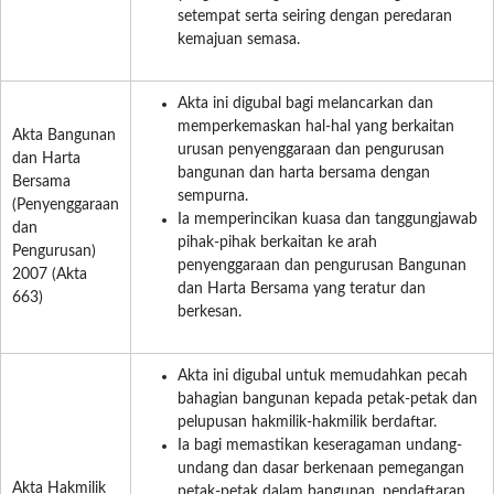
setempat serta seiring dengan peredaran
kemajuan semasa.
Akta ini digubal bagi melancarkan dan
memperkemaskan hal-hal yang berkaitan
Akta Bangunan
urusan penyenggaraan dan pengurusan
dan Harta
bangunan dan harta bersama dengan
Bersama
sempurna.
(Penyenggaraan
Ia memperincikan kuasa dan tanggungjawab
dan
pihak-pihak berkaitan ke arah
Pengurusan)
penyenggaraan dan pengurusan Bangunan
2007 (Akta
dan Harta Bersama yang teratur dan
663)
berkesan.
Akta ini digubal untuk memudahkan pecah
bahagian bangunan kepada petak-petak dan
pelupusan hakmilik-hakmilik berdaftar.
Ia bagi memastikan keseragaman undang-
undang dan dasar berkenaan pemegangan
Akta Hakmilik
petak-petak dalam bangunan, pendaftaran