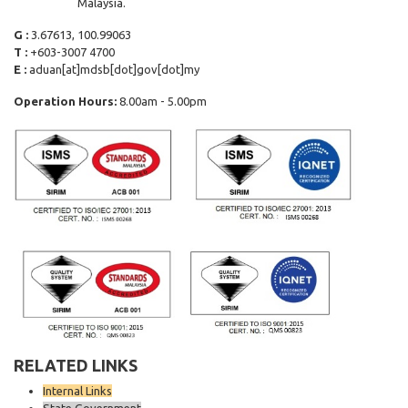
Malaysia.
G :
3.67613, 100.99063
T :
+603-3007 4700
E :
aduan[at]mdsb[dot]gov[dot]my
Operation Hours:
8.00am - 5.00pm
RELATED LINKS
Internal Links
State Government