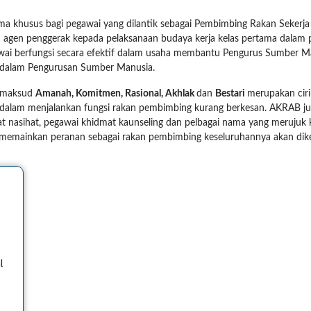
husus bagi pegawai yang dilantik sebagai Pembimbing Rakan Sekerja s
agen penggerak kepada pelaksanaan budaya kerja kelas pertama dalam p
i berfungsi secara efektif dalam usaha membantu Pengurus Sumber Man
 dalam Pengurusan Sumber Manusia.
a maksud
Amanah, Komitmen, Rasional, Akhlak
dan
Bestari
merupakan ciri
ang dalam menjalankan fungsi rakan pembimbing kurang berkesan. AKRAB 
 nasihat, pegawai khidmat kaunseling dan pelbagai nama yang merujuk k
memainkan peranan sebagai rakan pembimbing keseluruhannya akan dike
l