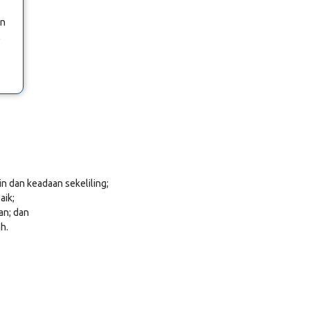
an
,
n dan keadaan sekeliling;
aik;
an; dan
h.