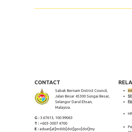
CONTACT
RELA
Sabak Bernam District Council,
In
Jalan Besar 45300 Sungai Besar,
St
Selangor Darul Ehsan,
Fe
Malaysia.
H
G :
3.67613, 100.99063
T :
+603-3007 4700
Pe
E :
aduan[at]mdsb[dot]gov[dot]my