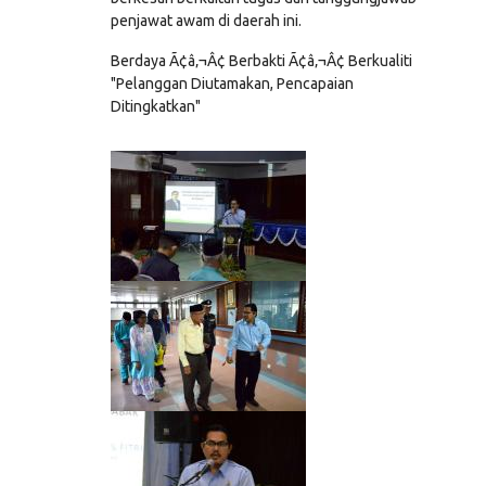
penjawat awam di daerah ini.
Berdaya Ã¢â‚¬Â¢ Berbakti Ã¢â‚¬Â¢ Berkualiti
"Pelanggan Diutamakan, Pencapaian
Ditingkatkan"