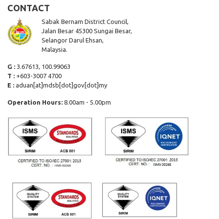
CONTACT
Sabak Bernam District Council,
Jalan Besar 45300 Sungai Besar,
Selangor Darul Ehsan,
Malaysia.
G :
3.67613, 100.99063
T :
+603-3007 4700
E :
aduan[at]mdsb[dot]gov[dot]my
Operation Hours:
8.00am - 5.00pm