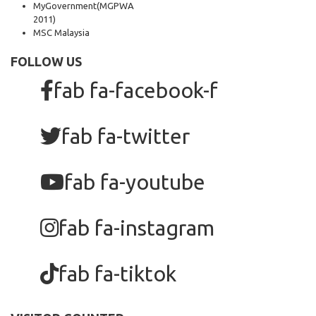
MyGovernment
(MGPWA
2011)
MSC Malaysia
FOLLOW US
fab fa-facebook-f
fab fa-twitter
fab fa-youtube
fab fa-instagram
fab fa-tiktok