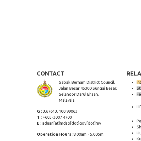
CONTACT
RELA
Sabak Bernam District Council,
In
Jalan Besar 45300 Sungai Besar,
St
Selangor Darul Ehsan,
Fe
Malaysia.
H
G :
3.67613, 100.99063
T :
+603-3007 4700
Pe
E :
aduan[at]mdsb[dot]gov[dot]my
Sh
Hu
Operation Hours:
8.00am - 5.00pm
Ku