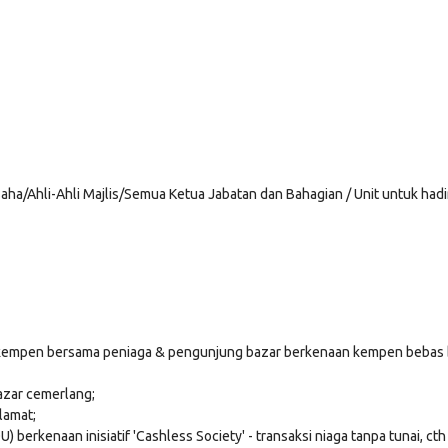
a/Ahli-Ahli Majlis/Semua Ketua Jabatan dan Bahagian / Unit untuk ha
kempen bersama peniaga & pengunjung bazar berkenaan kempen bebas be
Bazar cemerlang;
lamat;
 berkenaan inisiatif 'Cashless Society' - transaksi niaga tanpa tunai, ct