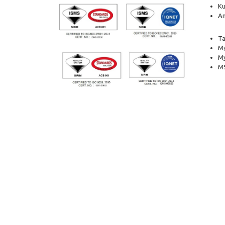
Ku
Am
Ta
My
M
MS