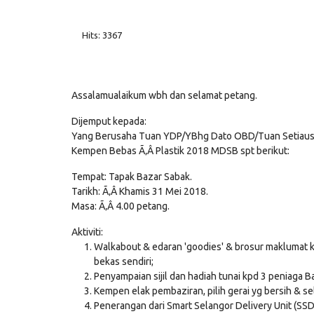
Hits: 3367
Assalamualaikum wbh dan selamat petang.
Dijemput kepada:
Yang Berusaha Tuan YDP/YBhg Dato OBD/Tuan Setiausah
Kempen Bebas Ã‚Â Plastik 2018 MDSB spt berikut:
Tempat: Tapak Bazar Sabak.
Tarikh: Ã‚Â Khamis 31 Mei 2018.
Masa: Ã‚Â 4.00 petang.
Aktiviti:
Walkabout & edaran 'goodies' & brosur maklumat 
bekas sendiri;
Penyampaian sijil dan hadiah tunai kpd 3 peniaga 
Kempen elak pembaziran, pilih gerai yg bersih & se
Penerangan dari Smart Selangor Delivery Unit (SSDU)