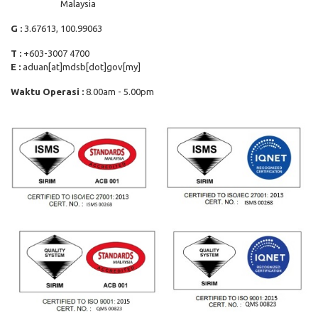
Malaysia
G :
3.67613, 100.99063
T :
+603-3007 4700
E :
aduan[at]mdsb[dot]gov[my]
Waktu Operasi :
8.00am - 5.00pm