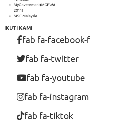
MyGovernment
(MGPWA
2011)
MSC Malaysia
IKUTI KAMI
fab fa-facebook-f
fab fa-twitter
fab fa-youtube
fab fa-instagram
fab fa-tiktok