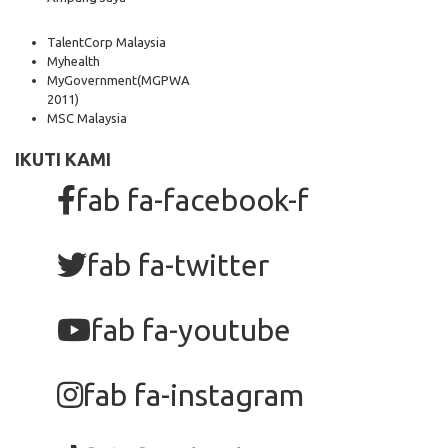
TalentCorp Malaysia
Myhealth
MyGovernment
(MGPWA
2011)
MSC Malaysia
IKUTI KAMI
fab fa-facebook-f
fab fa-twitter
fab fa-youtube
fab fa-instagram