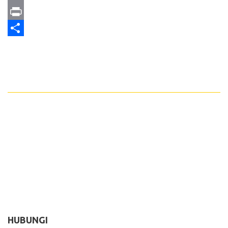
Email
Print
Share
HUBUNGI