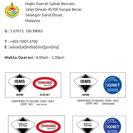
Majlis Daerah Sabak Bernam,
Jalan Dewan 45300 Sungai Besar,
Selangor Darul Ehsan,
Malaysia
G :
3.67613, 100.99063
T :
+603-3007 4700
E :
aduan[at]mdsb[dot]gov[my]
Waktu Operasi :
8.00am - 5.00pm