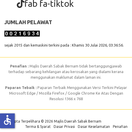
fab fa-tiktok
JUMLAH PELAWAT
sejak 2015 dan kemaskini terkini pada : Khamis 30 Julai 2026, 03:36:56.
Penafian :
Majlis Daerah Sabak Bernam tidak bertanggungjawab
terhadap sebarang kehilangan atau kerosakan yang dialami kerana
menggunakan maklumat dalam laman ini.
Paparan Tebaik :
Paparan Terbaik Menggunakan Versi Terkini Pelayar
Microsoft Edge / Mozilla Firefox / Google Chrome Ke Atas Dengan
Resolusi 1366 x 768
accessible
Hak Cipta Terpelihara © 2026 Majlis Daerah Sabak Bernam
Terma & Syarat
Dasar Privasi
Dasar Keselamatan
Penafian