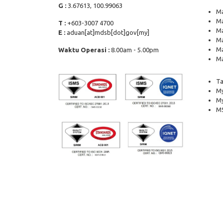
G :
3.67613, 100.99063
Ma
Ma
T :
+603-3007 4700
Ma
E :
aduan[at]mdsb[dot]gov[my]
Ma
Ma
Waktu Operasi :
8.00am - 5.00pm
Ma
Ta
My
M
MS