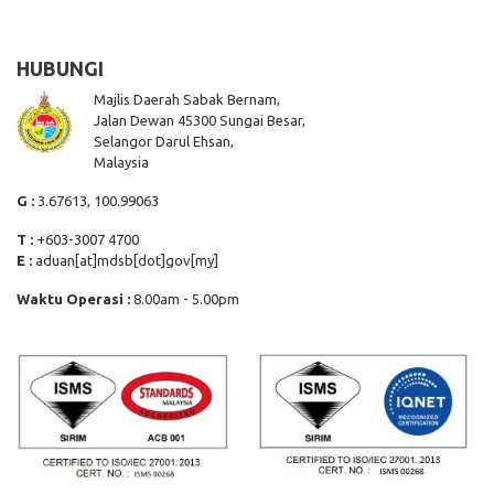
HUBUNGI
Majlis Daerah Sabak Bernam,
Jalan Dewan 45300 Sungai Besar,
Selangor Darul Ehsan,
Malaysia
G :
3.67613, 100.99063
T :
+603-3007 4700
E :
aduan[at]mdsb[dot]gov[my]
Waktu Operasi :
8.00am - 5.00pm