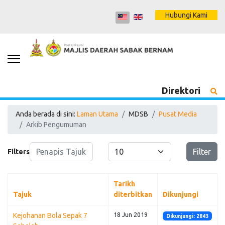
Hubungi Kami
Direktori
Anda berada di sini:
Laman Utama
MDSB
Pusat Media
Arkib Pengumuman
Penapis Tajuk
Papar #
Filter
Filters
Tarikh
Tajuk
diterbitkan
Dikunjungi
Kejohanan Bola Sepak 7
18 Jun 2019
Dikunjungi: 2843