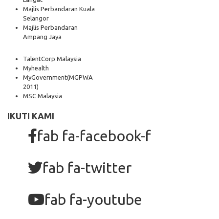
Majlis Perbandaran Kuala
Selangor
Majlis Perbandaran
Ampang Jaya
TalentCorp Malaysia
Myhealth
MyGovernment
(MGPWA
2011)
MSC Malaysia
IKUTI KAMI
fab fa-facebook-f
fab fa-twitter
fab fa-youtube