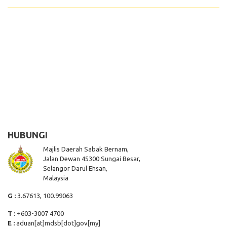
HUBUNGI
Majlis Daerah Sabak Bernam,
Jalan Dewan 45300 Sungai Besar,
Selangor Darul Ehsan,
Malaysia
G :
3.67613, 100.99063
T :
+603-3007 4700
E :
aduan[at]mdsb[dot]gov[my]