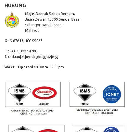
HUBUNGI
Majlis Daerah Sabak Bernam,
Jalan Dewan 45300 Sungai Besar,
Selangor Darul Ehsan,
Malaysia
G :
3.67613, 100.99063
T :
+603-3007 4700
E :
aduan[at]mdsb[dot]gov[my]
Waktu Operasi :
8.00am - 5.00pm