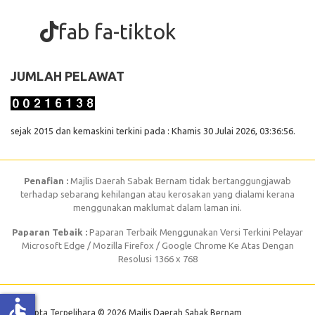
fab fa-tiktok
JUMLAH PELAWAT
sejak 2015 dan kemaskini terkini pada : Khamis 30 Julai 2026, 03:36:56.
Penafian :
Majlis Daerah Sabak Bernam tidak bertanggungjawab
terhadap sebarang kehilangan atau kerosakan yang dialami kerana
menggunakan maklumat dalam laman ini.
Paparan Tebaik :
Paparan Terbaik Menggunakan Versi Terkini Pelayar
Microsoft Edge / Mozilla Firefox / Google Chrome Ke Atas Dengan
Resolusi 1366 x 768
accessible
Hak Cipta Terpelihara © 2026 Majlis Daerah Sabak Bernam