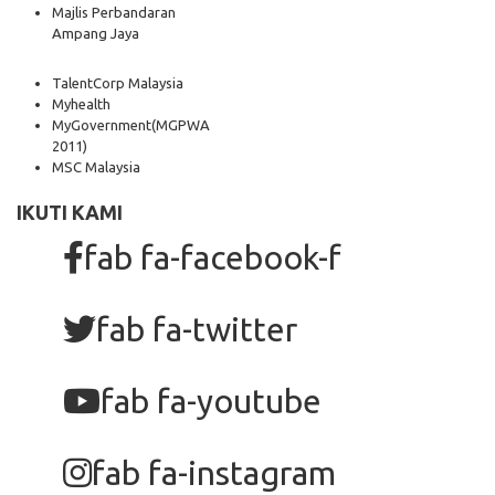
Majlis Perbandaran
Ampang Jaya
TalentCorp Malaysia
Myhealth
MyGovernment
(MGPWA
2011)
MSC Malaysia
IKUTI KAMI
fab fa-facebook-f
fab fa-twitter
fab fa-youtube
fab fa-instagram