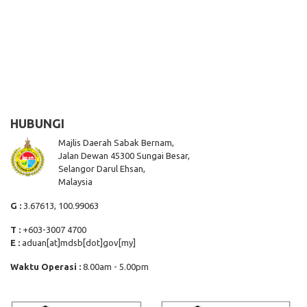
HUBUNGI
Majlis Daerah Sabak Bernam,
Jalan Dewan 45300 Sungai Besar,
Selangor Darul Ehsan,
Malaysia
G :
3.67613, 100.99063
T :
+603-3007 4700
E :
aduan[at]mdsb[dot]gov[my]
Waktu Operasi :
8.00am - 5.00pm