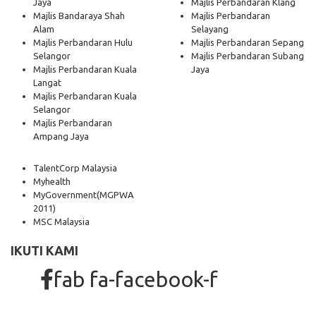
Jaya
Majlis Perbandaran Klang
Majlis Bandaraya Shah
Majlis Perbandaran
Alam
Selayang
Majlis Perbandaran Hulu
Majlis Perbandaran Sepang
Selangor
Majlis Perbandaran Subang
Majlis Perbandaran Kuala
Jaya
Langat
Majlis Perbandaran Kuala
Selangor
Majlis Perbandaran
Ampang Jaya
TalentCorp Malaysia
Myhealth
MyGovernment
(MGPWA
2011)
MSC Malaysia
IKUTI KAMI
fab fa-facebook-f