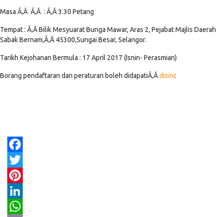
Masa Ã‚Â Ã‚Â : Ã‚Â 3.30 Petang
Tempat : Ã‚Â Bilik Mesyuarat Bunga Mawar, Aras 2, Pejabat Majlis Daerah
Sabak Bernam,Ã‚Â 45300,Sungai Besar, Selangor.
Tarikh Kejohanan Bermula : 17 April 2017 (Isnin- Perasmian)
Borang pendaftaran dan peraturan boleh didapatiÃ‚Â
disini
:
Facebook
Twitter
Pinterest
LinkedIn