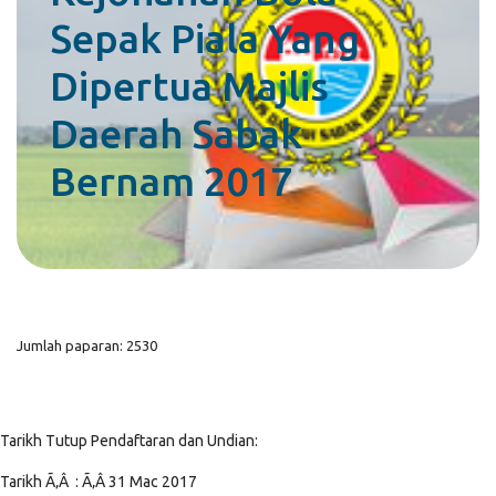
Sepak Piala Yang
Dipertua Majlis
Daerah Sabak
Bernam 2017
Jumlah paparan: 2530
Tarikh Tutup Pendaftaran dan Undian:
Tarikh Ã‚Â : Ã‚Â 31 Mac 2017