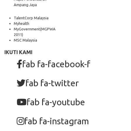
Ampang Jaya
TalentCorp Malaysia
Myhealth
MyGovernment
(MGPWA
2011)
MSC Malaysia
IKUTI KAMI
fab fa-facebook-f
fab fa-twitter
fab fa-youtube
fab fa-instagram