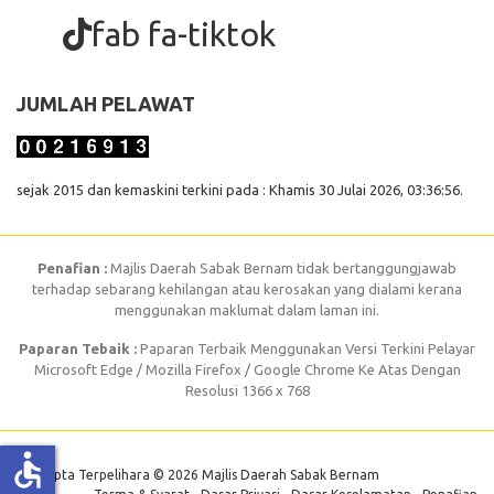
fab fa-tiktok
JUMLAH PELAWAT
sejak 2015 dan kemaskini terkini pada : Khamis 30 Julai 2026, 03:36:56.
Penafian :
Majlis Daerah Sabak Bernam tidak bertanggungjawab
terhadap sebarang kehilangan atau kerosakan yang dialami kerana
menggunakan maklumat dalam laman ini.
Paparan Tebaik :
Paparan Terbaik Menggunakan Versi Terkini Pelayar
Microsoft Edge / Mozilla Firefox / Google Chrome Ke Atas Dengan
Resolusi 1366 x 768
accessible
Hak Cipta Terpelihara © 2026 Majlis Daerah Sabak Bernam