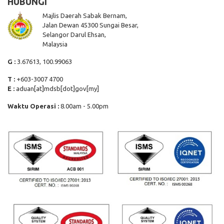
HUBUNGI
Majlis Daerah Sabak Bernam,
Jalan Dewan 45300 Sungai Besar,
Selangor Darul Ehsan,
Malaysia
G :
3.67613, 100.99063
T :
+603-3007 4700
E :
aduan[at]mdsb[dot]gov[my]
Waktu Operasi :
8.00am - 5.00pm