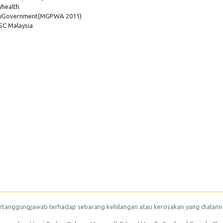
health
yGovernment
(MGPWA 2011)
C Malaysia
rtanggungjawab terhadap sebarang kehilangan atau kerosakan yang dialami