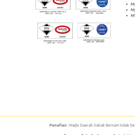
My
M
MS
Penafian :
Majlis Daerah Sabak Bernam tidak be