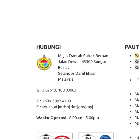
HUBUNGI
PAUT
Majlis Daerah Sabak Bernam,
Pa
Jalan Dewan 45300 Sungai
Ke
Besar,
Ke
Selangor Darul Ehsan,
Malaysia
H
G :
3.67613, 100.99063
Ma
Ma
T :
+603-3007 4700
Ma
E :
aduan[at]mdsb[dot]gov[my]
Ma
Ma
Waktu Operasi :
8.00am - 5.00pm
Ma
Ta