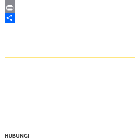
Email
Print
Share
HUBUNGI