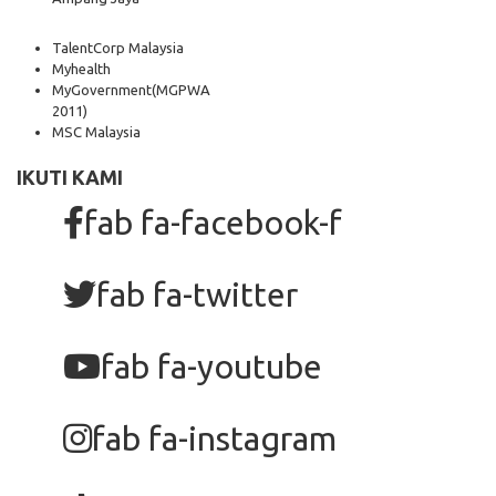
TalentCorp Malaysia
Myhealth
MyGovernment
(MGPWA
2011)
MSC Malaysia
IKUTI KAMI
fab fa-facebook-f
fab fa-twitter
fab fa-youtube
fab fa-instagram