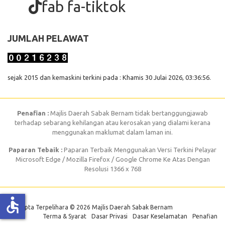
fab fa-tiktok
JUMLAH PELAWAT
sejak 2015 dan kemaskini terkini pada : Khamis 30 Julai 2026, 03:36:56.
Penafian :
Majlis Daerah Sabak Bernam tidak bertanggungjawab
terhadap sebarang kehilangan atau kerosakan yang dialami kerana
menggunakan maklumat dalam laman ini.
Paparan Tebaik :
Paparan Terbaik Menggunakan Versi Terkini Pelayar
Microsoft Edge / Mozilla Firefox / Google Chrome Ke Atas Dengan
Resolusi 1366 x 768
accessible
Hak Cipta Terpelihara © 2026 Majlis Daerah Sabak Bernam
Terma & Syarat
Dasar Privasi
Dasar Keselamatan
Penafian