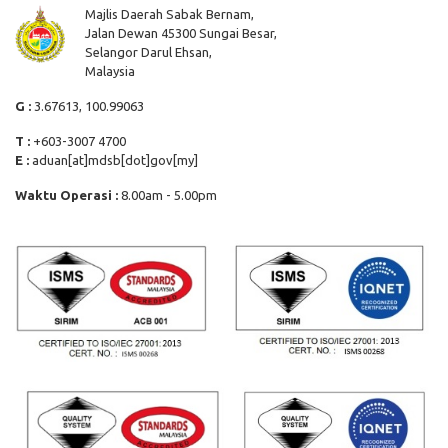
Majlis Daerah Sabak Bernam,
Jalan Dewan 45300 Sungai Besar,
Selangor Darul Ehsan,
Malaysia
G :
3.67613, 100.99063
T :
+603-3007 4700
E :
aduan[at]mdsb[dot]gov[my]
Waktu Operasi :
8.00am - 5.00pm