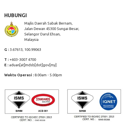
HUBUNGI
Majlis Daerah Sabak Bernam,
Jalan Dewan 45300 Sungai Besar,
Selangor Darul Ehsan,
Malaysia
G :
3.67613, 100.99063
T :
+603-3007 4700
E :
aduan[at]mdsb[dot]gov[my]
Waktu Operasi :
8.00am - 5.00pm