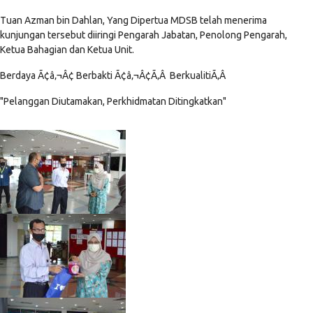
Tuan Azman bin Dahlan, Yang Dipertua MDSB telah menerima
kunjungan tersebut diiringi Pengarah Jabatan, Penolong Pengarah,
Ketua Bahagian dan Ketua Unit.
Berdaya Ã¢â‚¬Â¢ Berbakti Ã¢â‚¬Â¢Ã‚Â BerkualitiÃ‚Â
"Pelanggan Diutamakan, Perkhidmatan Ditingkatkan"