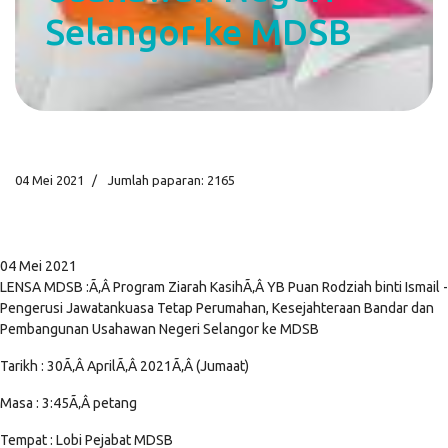
Selangor ke MDSB
04 Mei 2021
Jumlah paparan: 2165
04 Mei 2021
LENSA MDSB :Ã‚Â Program Ziarah KasihÃ‚Â YB Puan Rodziah binti Ismail -
Pengerusi Jawatankuasa Tetap Perumahan, Kesejahteraan Bandar dan
Pembangunan Usahawan Negeri Selangor ke MDSB
Tarikh : 30Ã‚Â AprilÃ‚Â 2021Ã‚Â (Jumaat)
Masa : 3:45Ã‚Â petang
Tempat : Lobi Pejabat MDSB