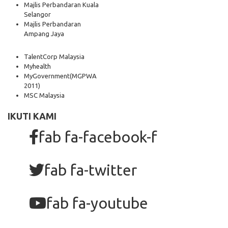
Majlis Perbandaran Kuala
Selangor
Majlis Perbandaran
Ampang Jaya
TalentCorp Malaysia
Myhealth
MyGovernment
(MGPWA
2011)
MSC Malaysia
IKUTI KAMI
fab fa-facebook-f
fab fa-twitter
fab fa-youtube