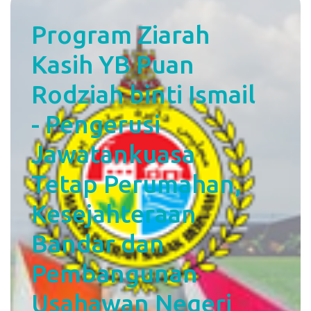
Program Ziarah
Kasih YB Puan
Rodziah binti Ismail
- Pengerusi
Jawatankuasa
Tetap Perumahan,
Kesejahteraan
Bandar dan
Pembangunan
Usahawan Negeri