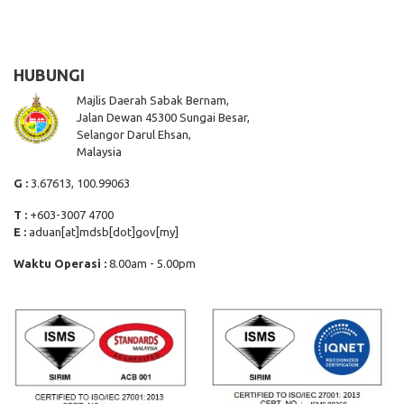
HUBUNGI
Majlis Daerah Sabak Bernam,
Jalan Dewan 45300 Sungai Besar,
Selangor Darul Ehsan,
Malaysia
G :
3.67613, 100.99063
T :
+603-3007 4700
E :
aduan[at]mdsb[dot]gov[my]
Waktu Operasi :
8.00am - 5.00pm