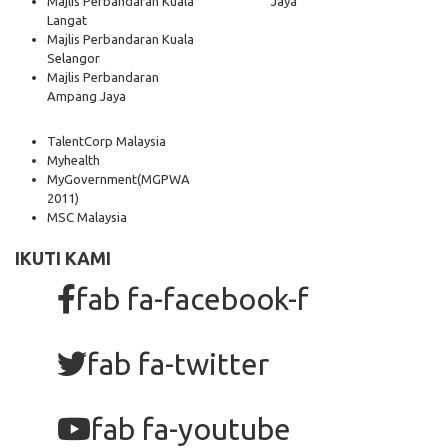
Majlis Perbandaran Kuala
Jaya
Langat
Majlis Perbandaran Kuala
Selangor
Majlis Perbandaran
Ampang Jaya
TalentCorp Malaysia
Myhealth
MyGovernment
(MGPWA
2011)
MSC Malaysia
IKUTI KAMI
fab fa-facebook-f
fab fa-twitter
fab fa-youtube