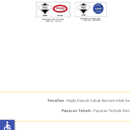
Penafian :
Majlis Daerah Sabak Bernam tidak be
Paparan Tebaik :
Paparan Terbaik Mengg
accessible