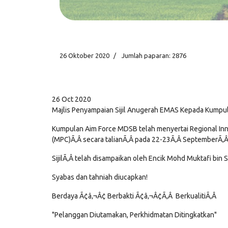
26 Oktober 2020
Jumlah paparan: 2876
26 Oct 2020
Majlis Penyampaian Sijil Anugerah EMAS Kepada Kump
Kumpulan Aim Force MDSB telah menyertai Regional Inn
(MPC)Ã‚Â secara talianÃ‚Â pada 22-23Ã‚Â SeptemberÃ‚
SijilÃ‚Â telah disampaikan oleh Encik Mohd Muktafi bin
Syabas dan tahniah diucapkan!
Berdaya Ã¢â‚¬Â¢ Berbakti Ã¢â‚¬Â¢Ã‚Â BerkualitiÃ‚Â
"Pelanggan Diutamakan, Perkhidmatan Ditingkatkan"