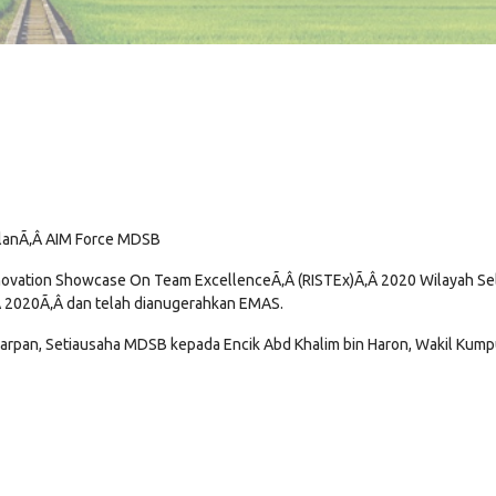
ulanÃ‚Â AIM Force MDSB
ovation Showcase On Team ExcellenceÃ‚Â (RISTEx)Ã‚Â 2020 Wilayah Sela
Â 2020Ã‚Â dan telah dianugerahkan EMAS.
 Sarpan, Setiausaha MDSB kepada Encik Abd Khalim bin Haron, Wakil Kump