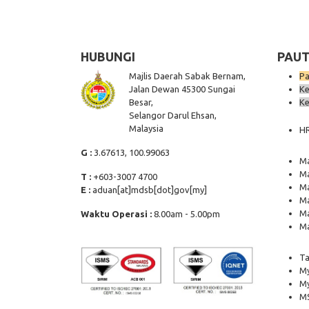
HUBUNGI
PAUT
Majlis Daerah Sabak Bernam,
Pa
Jalan Dewan 45300 Sungai
Ke
Besar,
Ke
Selangor Darul Ehsan,
Malaysia
H
G :
3.67613, 100.99063
Ma
Ma
T :
+603-3007 4700
Ma
E :
aduan[at]mdsb[dot]gov[my]
Ma
Ma
Waktu Operasi :
8.00am - 5.00pm
Ma
Ta
My
M
MS