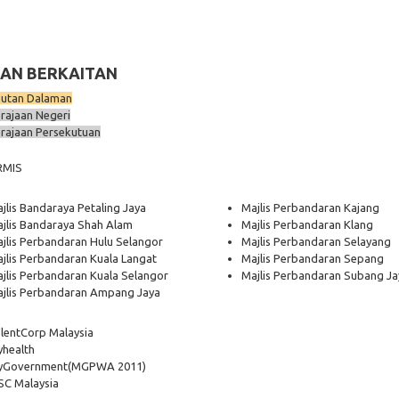
AN BERKAITAN
utan Dalaman
rajaan Negeri
rajaan Persekutuan
RMIS
jlis Bandaraya Petaling Jaya
Majlis Perbandaran Kajang
jlis Bandaraya Shah Alam
Majlis Perbandaran Klang
jlis Perbandaran Hulu Selangor
Majlis Perbandaran Selayang
jlis Perbandaran Kuala Langat
Majlis Perbandaran Sepang
jlis Perbandaran Kuala Selangor
Majlis Perbandaran Subang Ja
jlis Perbandaran Ampang Jaya
lentCorp Malaysia
health
yGovernment
(MGPWA 2011)
C Malaysia