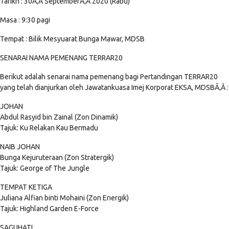
Tarikh : 30Ã‚Â SeptemberÃ‚Â 2020 (Rabu)
Masa : 9:30 pagi
Tempat : Bilik Mesyuarat Bunga Mawar, MDSB
SENARAI NAMA PEMENANG TERRAR20
Berikut adalah senarai nama pemenang bagi Pertandingan TERRAR20
yang telah dianjurkan oleh Jawatankuasa Imej Korporat EKSA, MDSBÃ‚Â :
JOHAN
Abdul Rasyid bin Zainal (Zon Dinamik)
Tajuk: Ku Relakan Kau Bermadu
NAIB JOHAN
Bunga Kejuruteraan (Zon Stratergik)
Tajuk: George of The Jungle
TEMPAT KETIGA
Juliana Alfian binti Mohaini (Zon Energik)
Tajuk: Highland Garden E-Force
SAGUHATI