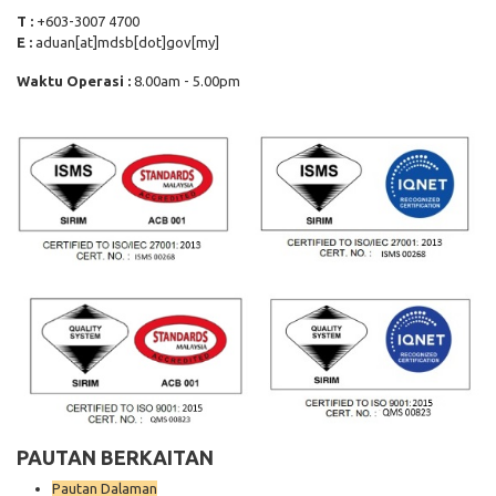
T :
+603-3007 4700
E :
aduan[at]mdsb[dot]gov[my]
Waktu Operasi :
8.00am - 5.00pm
PAUTAN BERKAITAN
Pautan Dalaman