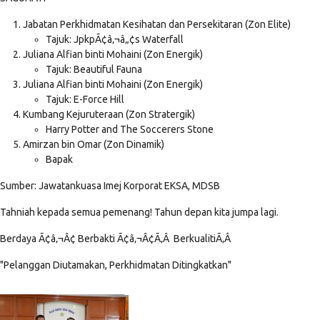
Jabatan Perkhidmatan Kesihatan dan Persekitaran (Zon Elite)
Tajuk: JpkpÃ¢â‚¬â„¢s Waterfall
Juliana Alfian binti Mohaini (Zon Energik)
Tajuk: Beautiful Fauna
Juliana Alfian binti Mohaini (Zon Energik)
Tajuk: E-Force Hill
Kumbang Kejuruteraan (Zon Stratergik)
Harry Potter and The Soccerers Stone
Amirzan bin Omar (Zon Dinamik)
Bapak
Sumber: Jawatankuasa Imej Korporat EKSA, MDSB
Tahniah kepada semua pemenang! Tahun depan kita jumpa lagi.
Berdaya Ã¢â‚¬Â¢ Berbakti Ã¢â‚¬Â¢Ã‚Â BerkualitiÃ‚Â
"Pelanggan Diutamakan, Perkhidmatan Ditingkatkan"