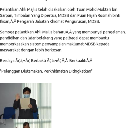
Pelantikan Ahli Majlis telah disaksikan oleh Tuan Mohd Muktafi bin
Sarpan, Timbalan Yang Dipertua, MDSB dan Puan Hajah Rosmah binti
Ihsan,Ã‚Â Pengarah Jabatan Khidmat Pengurusan, MDSB.
Semoga pelantikan Ahli Majlis baharuÃ‚Â yang mempunyai pengalaman,
pendidikan dan latar belakang yang pelbagai dapat membantu
memperkasakan sistem penyampaian maklumat MDSB kepada
masyarakat dengan lebih berkesan.
Berdaya Ã¢â‚¬Â¢ Berbakti Ã¢â‚¬Â¢Ã‚Â BerkualitiÃ‚Â
"Pelanggan Diutamakan, Perkhidmatan Ditingkatkan"