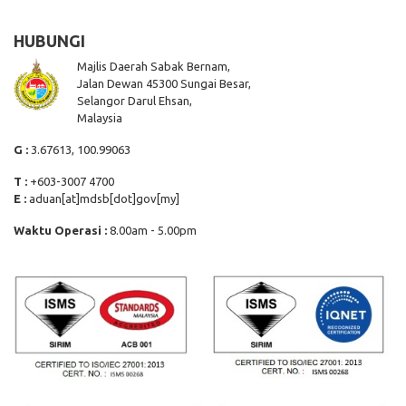
HUBUNGI
Majlis Daerah Sabak Bernam,
Jalan Dewan 45300 Sungai Besar,
Selangor Darul Ehsan,
Malaysia
G :
3.67613, 100.99063
T :
+603-3007 4700
E :
aduan[at]mdsb[dot]gov[my]
Waktu Operasi :
8.00am - 5.00pm