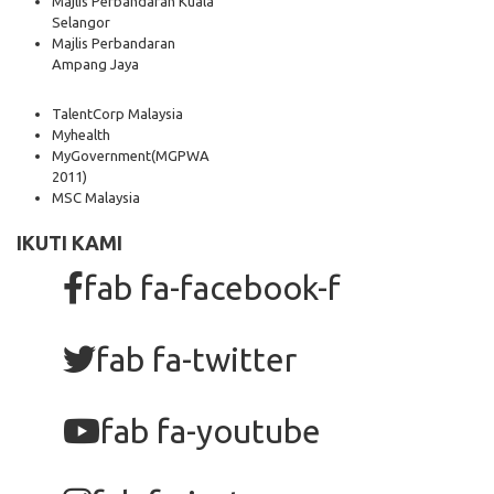
Majlis Perbandaran Kuala
Selangor
Majlis Perbandaran
Ampang Jaya
TalentCorp Malaysia
Myhealth
MyGovernment
(MGPWA
2011)
MSC Malaysia
IKUTI KAMI
fab fa-facebook-f
fab fa-twitter
fab fa-youtube