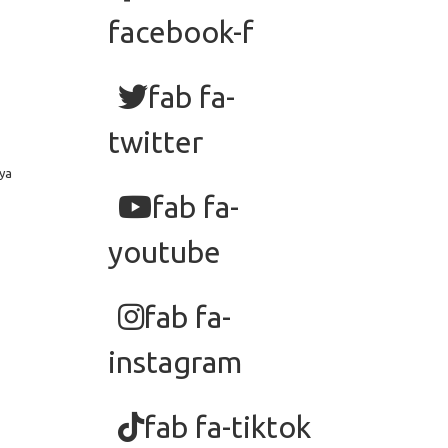
facebook-f
fab fa-
twitter
ya
fab fa-
youtube
fab fa-
instagram
fab fa-tiktok