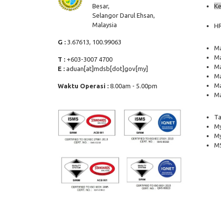
Besar,
Ke
Selangor Darul Ehsan,
Malaysia
H
G :
3.67613, 100.99063
Ma
Ma
T :
+603-3007 4700
Ma
E :
aduan[at]mdsb[dot]gov[my]
Ma
Ma
Waktu Operasi :
8.00am - 5.00pm
Ma
Ta
My
M
MS