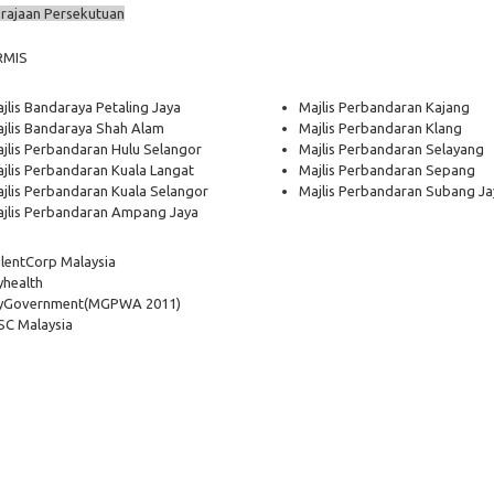
rajaan Persekutuan
RMIS
jlis Bandaraya Petaling Jaya
Majlis Perbandaran Kajang
jlis Bandaraya Shah Alam
Majlis Perbandaran Klang
jlis Perbandaran Hulu Selangor
Majlis Perbandaran Selayang
jlis Perbandaran Kuala Langat
Majlis Perbandaran Sepang
jlis Perbandaran Kuala Selangor
Majlis Perbandaran Subang Ja
jlis Perbandaran Ampang Jaya
lentCorp Malaysia
health
yGovernment
(MGPWA 2011)
C Malaysia