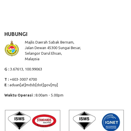
HUBUNGI
Majlis Daerah Sabak Bernam,
Jalan Dewan 45300 Sungai Besar,
Selangor Darul Ehsan,
Malaysia
G :
3.67613, 100.99063
T :
+603-3007 4700
E :
aduan[at]mdsb[dot]gov[my]
Waktu Operasi :
8.00am - 5.00pm