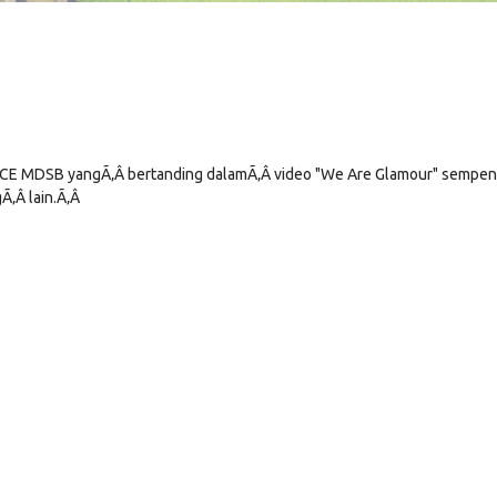
ORCE MDSB yangÃ‚Â bertanding dalamÃ‚Â video "We Are Glamour" sempe
Ã‚Â lain.Ã‚Â