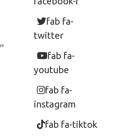
facebook-f
fab fa-
twitter
ya
fab fa-
youtube
fab fa-
instagram
fab fa-tiktok