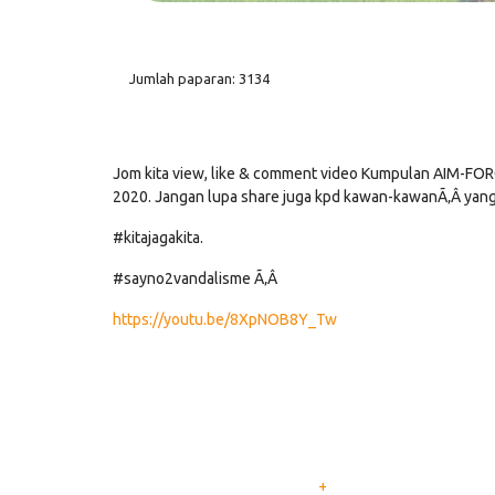
Jumlah paparan: 3134
Jom kita view, like & comment video Kumpulan AIM-F
2020. Jangan lupa share juga kpd kawan-kawanÃ‚Â yang
#kitajagakita.
#sayno2vandalisme Ã‚Â
https://youtu.be/8XpNOB8Y_Tw
+