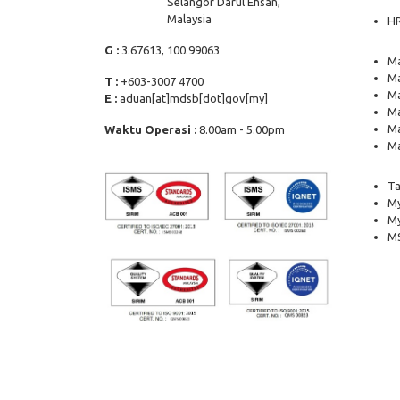
Selangor Darul Ehsan,
Malaysia
H
G :
3.67613, 100.99063
Ma
Ma
T :
+603-3007 4700
Ma
E :
aduan[at]mdsb[dot]gov[my]
Ma
Ma
Waktu Operasi :
8.00am - 5.00pm
Ma
Ta
My
M
MS