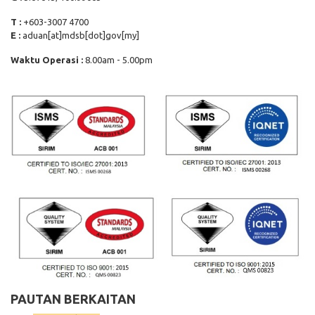
T :
+603-3007 4700
E :
aduan[at]mdsb[dot]gov[my]
Waktu Operasi :
8.00am - 5.00pm
PAUTAN BERKAITAN