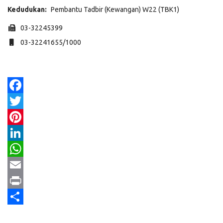
Kedudukan:
Pembantu Tadbir (Kewangan) W22 (TBK1)
Faks
03-32245399
Mudah alih
03-32241655/1000
Facebook
Twitter
Pinterest
LinkedIn
WhatsApp
Email
Print
Share